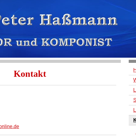
Kontakt
W
L
S
L
K
online.de