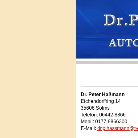
Dr. Peter Haßmann
Eichendorffring 14
35606 Solms
Telefon: 06442-8866
Mobil: 0177-8866300
E-Mail:
dr.p.hassmann@t-